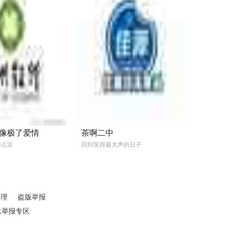
像极了爱情
茶啊二中
那么近
回到笑得最大声的日子
处理
盗版举报
息举报专区