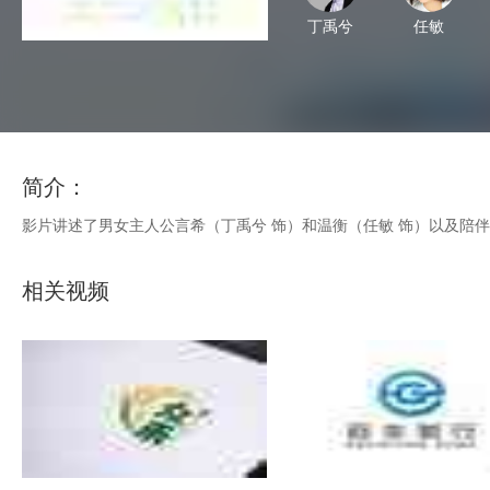
丁禹兮
任敏
简介：
影片讲述了男女主人公言希（丁禹兮 饰）和温衡（任敏 饰）以及陪伴身边
相关视频