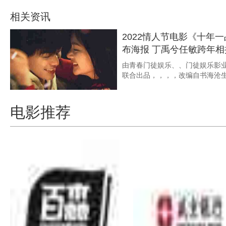
由青春门徒娱乐、、、门徒
品，，，，改编自书海沧生同名小说，
相关资讯
2022情人节电影《十年
布海报 丁禹兮任敏跨年
...
由青春门徒娱乐、、门徒娱乐影业
联合出品，，，，改编自书海沧
电影推荐