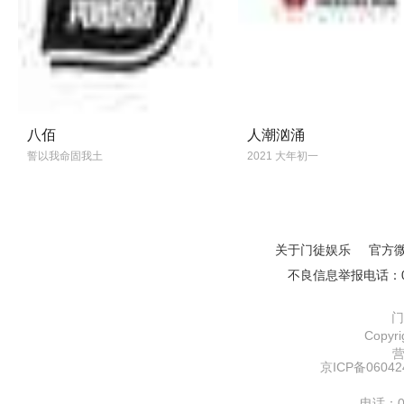
八佰
人潮汹涌
誓以我命固我土
2021 大年初一
关于门徒娱乐
官方
不良信息举报电话：01
门
Copy
京ICP备06042
电话