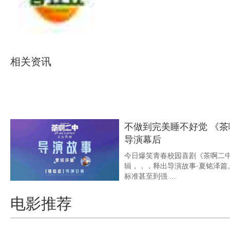
相关资讯
暑期黑马《茶啊二中》官
国产青春喜剧系列
《茶啊二中》以黑马之势在佳片
下一席之地，，，并被人民网评为
够真诚、 ...
不做到完美睡不好觉 《
导演幕后
今日爆笑青春校园喜剧《茶啊二
辑，，，释出导演故事·夏铭泽篇
标准甚至到强 ...
豆瓣开分8.3！
电影推荐
中》近8年评分第一喜剧
豆瓣开分8.3，，，电影
八年口碑最高、、、、暑期档评分第