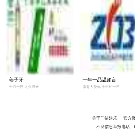
姜子牙
十年一品温如言
十月一日 太公归来
愿有人爱你 十年如一日
关于门徒娱乐
官方
不良信息举报电话：01