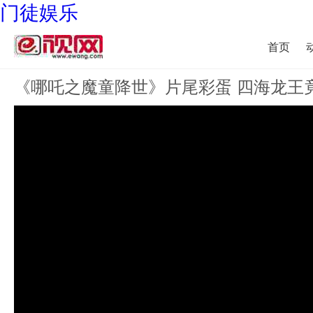
门徒娱乐
首页
《哪吒之魔童降世》片尾彩蛋 四海龙王竟想联手“搞事情