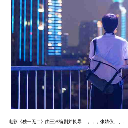
电影《独一无二》由王沐编剧并执导，，，，张婧仪、、、