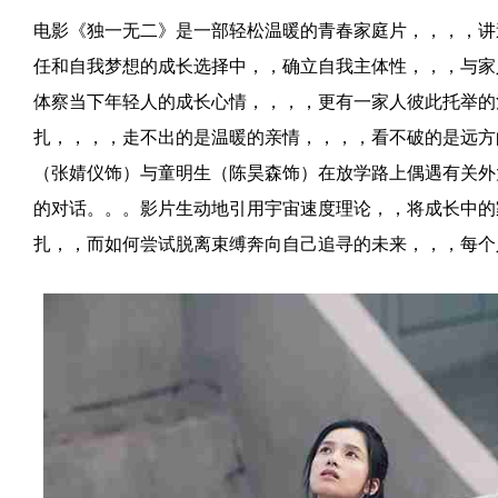
电影《独一无二》是一部轻松温暖的青春家庭片，，，，
任和自我梦想的成长选择中，，确立自我主体性，，，与家人
体察当下年轻人的成长心情，，，，更有一家人彼此托
扎，，，，走不出的是温暖的亲情，，，，看不破的
（张婧仪饰）与童明生（陈昊森饰）在放学路上偶遇有关外太空的拍摄
的对话。。。影片生动地引用宇宙速度理论，，将
扎，，而如何尝试脱离束缚奔向自己追寻的未来，，，每个人都