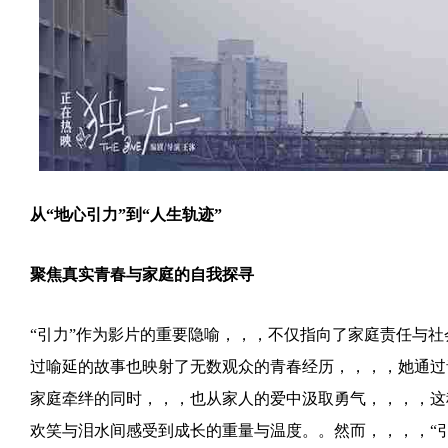
从“地心引力”到“人生轨迹”
聚焦真实青春与家庭的自我探寻
“引力”作为影片的重要隐喻，，，不仅指向了家庭责任与社会期待的束
过喻延的故事也映射了无数观众的青春经历，，，，她通过音乐寻
家庭牵绊的同时，，，也从家人的爱中汲取勇气，，，
欢笑与泪水间感受到成长的重量与温度。。然而，，，