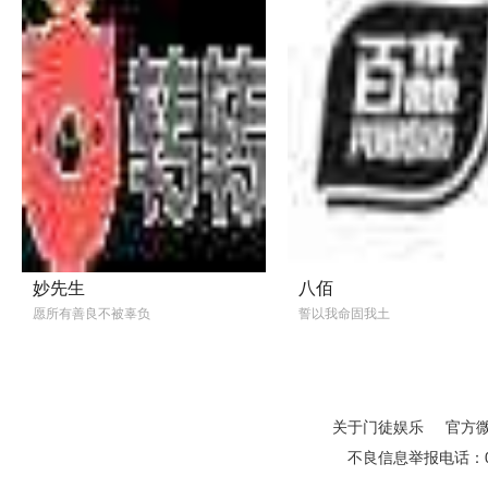
妙先生
八佰
愿所有善良不被辜负
誓以我命固我土
关于门徒娱乐
官方
不良信息举报电话：01