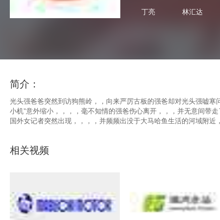
丁亮
林汇达
简介：
光头强爸爸突然到访狗熊岭，，向来严厉古板的强爸却对光头强嘘寒问暖，
小机”意外缩小，，，，毫不知情的强爸伤心离开，，，并无意间带走了“缩
国外女记者突然出现，，，，并频频出没于大马哈鱼生活的河域附近，
相关视频