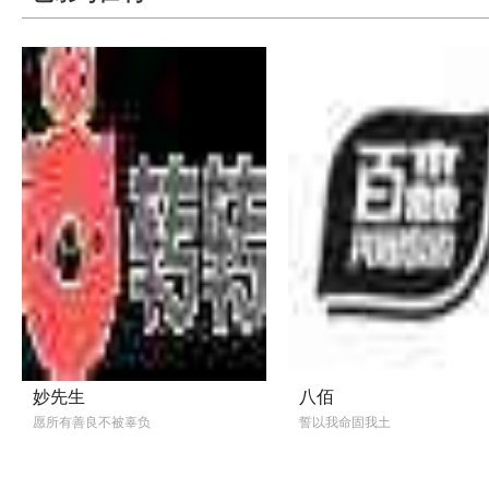
妙先生
八佰
愿所有善良不被辜负
誓以我命固我土