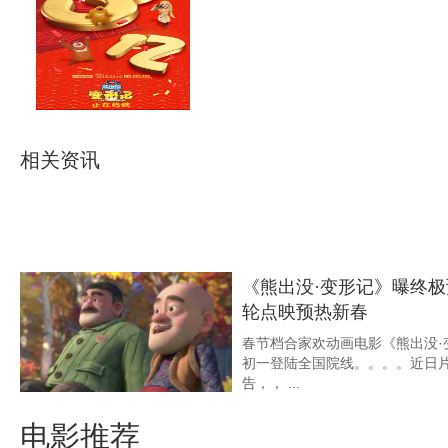
《熊出没·变形记》票房破
居日间第一
合家欢动画电影《熊出没·变形记
间。。。。截至2月21日13点
4亿 ...
相关资讯
郁可唯献唱《熊出没·变形
暖心归家路
动画电影《熊出没·变形记》发布“
小时候一样》MV，
中的一大主题。。。 ...
《熊出没·变形记》曝终极预告 
轮点映预热新春
春节档合家欢动画电影《熊出没·
初一登陆全国院线。。。
告，， ...
电影推荐