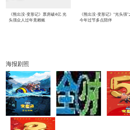
《熊出没·变形记》票房破4亿 光
《熊出没·变形记》“光头强”
头强众人过年竟赖账
今年过节多点陪伴
海报剧照