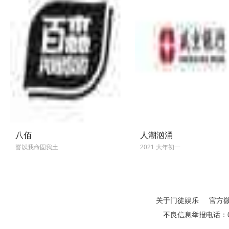
八佰
人潮汹涌
誓以我命固我土
2021 大年初一
关于门徒娱乐
官方
不良信息举报电话：01