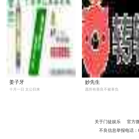
姜子牙
妙先生
十月一日 太公归来
愿所有善良不被辜负
关于门徒娱乐
官方
不良信息举报电话：01